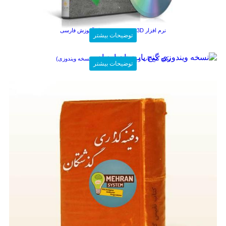
نرم افزار Visualizer 3D بهمراه آموزش فارسی
370,000
تومان
توضیحات بیشتر
پکیج گنج یاب و فلزیاب ماهواره ای (نسخه ویندوزی)
500,000
تومان
توضیحات بیشتر