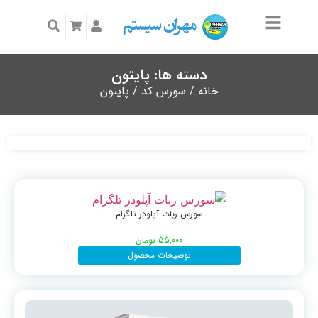
دسته ها: پایتون
خانه
/
سورس کد
/ پایتون
سورس ربات آپلودر تلگرام
55,000
تومان
توضیحات محصول