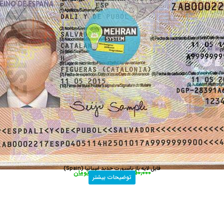
فایل لایه باز پاسپورت جدید اسپانیا (Spain)
450,000
تومان
290,000
تومان
توضیحات بیشتر