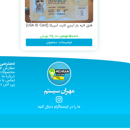
فایل لایه باز آیدی کارت آمریکا (USA ID Card)
50,000
تومان
25,000
تومان
توضیحات محصول
دسترسی 
سفارش فا
محصولات 
درباره ما
تماس با م
پی اس دی
ما را در اینستاگرام دنبال کنید