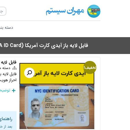
دسته بن
فایل لایه باز آیدی کارت آمریکا (USA ID Card)
فایل لایه باز
تخفیف!
دسته ه
فایل لایه 
احراز هویت
توضیحا
راهنمای
بعد از خ