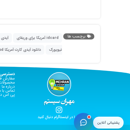
برچسب ها
idcard آمریکا برای وریفای
آیدی ک
نیویورک
دانلود آیدی کارت آمریکا psd
دسترسی 
سفارش فا
محصولات 
درباره ما
تماس با م
پی اس دی
ما را در اینستاگرام دنبال کنید
پشتیبانی آنلاین