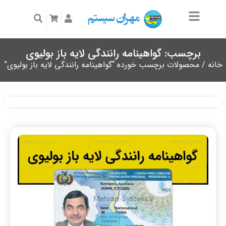
برچسب: گواهینامه رانندگی لایه باز بولیوی
خانه
/ محصولات برچسب خورده “گواهینامه رانندگی لایه باز بولیوی”