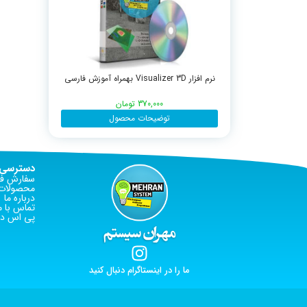
نرم افزار Visualizer 3D بهمراه آموزش فارسی
370,000
تومان
توضیحات محصول
دسترسی 
سفارش فا
محصولات 
درباره ما
تماس با م
پی اس دی
ما را در اینستاگرام دنبال کنید