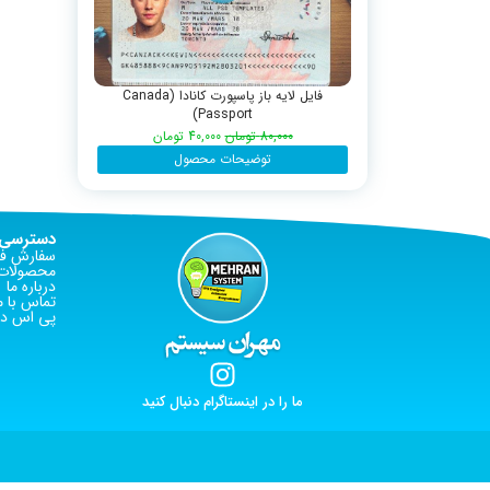
فایل لایه باز پاسپورت کانادا (Canada
Passport)
80,000
تومان
40,000
تومان
توضیحات محصول
دسترسی 
سفارش فا
محصولات 
درباره ما
تماس با م
پی اس دی
ما را در اینستاگرام دنبال کنید