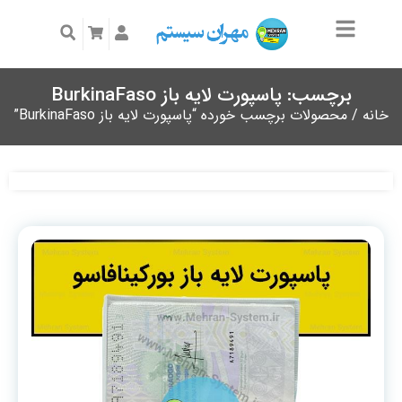
برچسب: پاسپورت لایه باز BurkinaFaso
خانه
/ محصولات برچسب خورده “پاسپورت لایه باز BurkinaFaso”