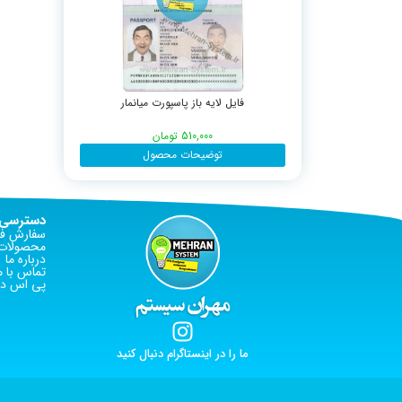
فایل لایه باز پاسپورت میانمار
510,000
تومان
توضیحات محصول
دسترسی 
سفارش فا
محصولات 
درباره ما
تماس با م
پی اس دی
ما را در اینستاگرام دنبال کنید