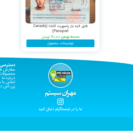
فایل لایه باز پاسپورت کانادا (Canada
Passport)
80,000
تومان
40,000
تومان
توضیحات محصول
دسترسی 
سفارش فا
محصولات 
درباره ما
تماس با م
پی اس دی
ما را در اینستاگرام دنبال کنید