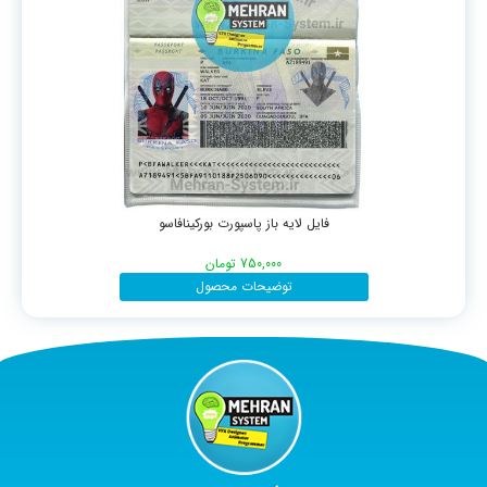
فایل لایه باز پاسپورت بورکینافاسو
750,000
تومان
توضیحات محصول