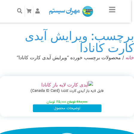
رچسب: ویرایش آیدی
ارت کانادا
نه
/ محصولات برچسب خورده “ویرایش آیدی کارت کانادا”
فایل لایه باز آیدی کارت کانادا (Canada ID Card)
280,000
تومان
25,000
تومان
توضیحات محصول