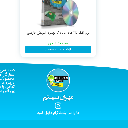
نرم افزار Visualizer 3D بهمراه آموزش فارسی
370,000
تومان
توضیحات محصول
دسترسی 
سفارش فا
محصولات 
درباره ما
تماس با م
پی اس دی
ما را در اینستاگرام دنبال کنید