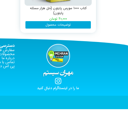
کتاب 1000 سورس پایتون (حل هزار مسئله
پایتون)
20,000
تومان
توضیحات محصول
دسترسی 
سفارش فا
محصولات 
درباره ما
تماس با م
پی اس دی
ما را در اینستاگرام دنبال کنید