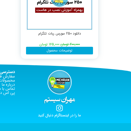
دانلود 250 سورس ربات تلگرام
200,000
تومان
165,000
تومان
توضیحات محصول
دسترسی 
سفارش فا
محصولات 
درباره ما
تماس با م
پی اس دی
ما را در اینستاگرام دنبال کنید