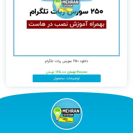
دانلود 250 سورس ربات تلگرام
200,000
تومان
165,000
تومان
توضیحات محصول