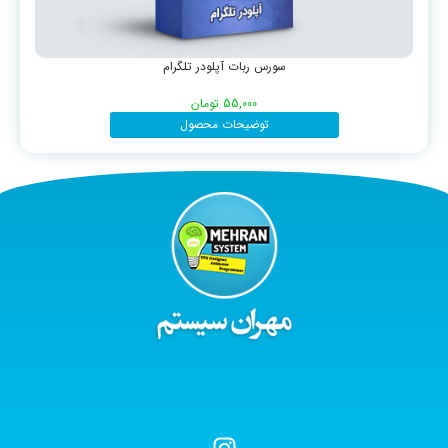
سورس ربات آپلودر تلگرام
55,000
تومان
توضیحات محصول