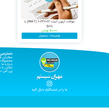
سوالات آزمون آیمت 2022-2023 (IMAT) با
پاسخ
50,000
تومان
توضیحات محصول
دسترسی 
سفارش فا
محصولات 
درباره ما
تماس با م
پی اس دی
ما را در اینستاگرام دنبال کنید