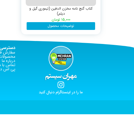
کتاب گنج نامه مخزن الدفین (تیموری گیل و
دیلم)
15,000
تومان
توضیحات محصول
دسترسی 
سفارش فا
محصولات 
درباره ما
تماس با م
پی اس دی
ما را در اینستاگرام دنبال کنید