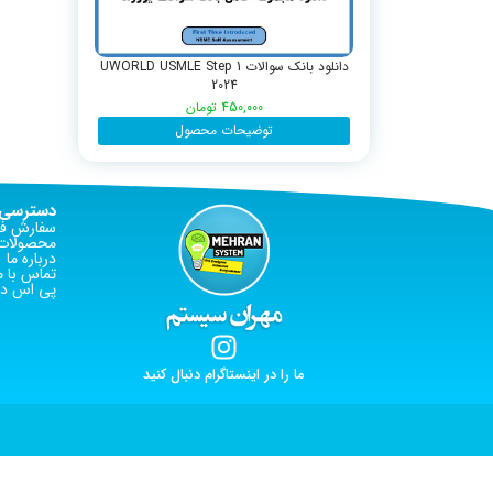
دانلود بانک سوالات UWORLD USMLE Step 1
2024
450,000
تومان
توضیحات محصول
دسترسی 
سفارش فا
محصولات 
درباره ما
تماس با م
پی اس دی
ما را در اینستاگرام دنبال کنید