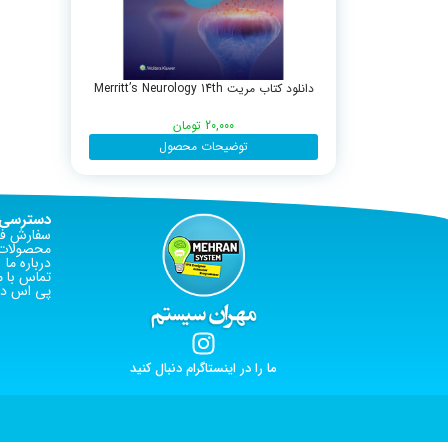
دانلود کتاب مریت Merritt’s Neurology 14th
20,000
تومان
توضیحات محصول
دسترسی 
سفارش فا
محصولات 
درباره ما
تماس با م
پی اس دی
ما را در اینستاگرام دنبال کنید