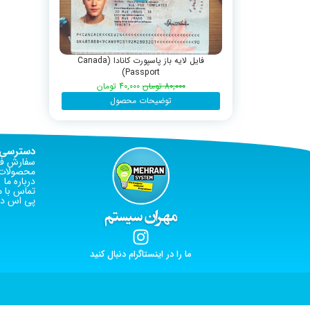
فایل لایه باز پاسپورت کانادا (Canada
Passport)
80,000
تومان
40,000
تومان
توضیحات محصول
دسترسی 
سفارش فا
محصولات 
درباره ما
تماس با م
پی اس دی
ما را در اینستاگرام دنبال کنید