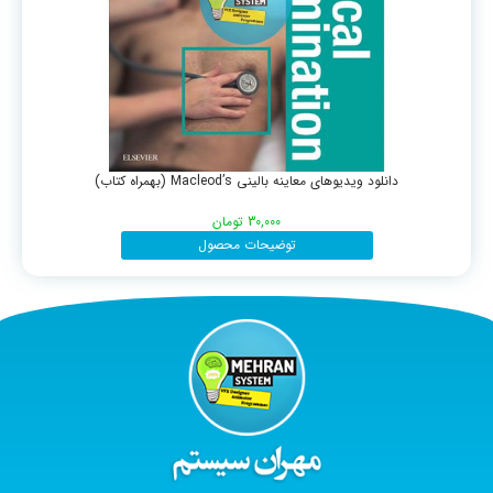
دانلود ویدیوهای معاینه بالینی Macleod’s (بهمراه کتاب)
30,000
تومان
توضیحات محصول