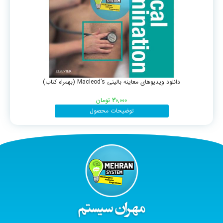
دانلود ویدیوهای معاینه بالینی Macleod’s (بهمراه کتاب)
30,000
تومان
توضیحات محصول