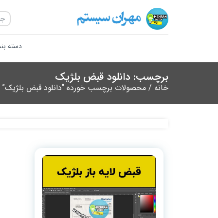
دسته بن
برچسب: دانلود قبض بلژیک
خانه
/ محصولات برچسب خورده “دانلود قبض بلژیک”