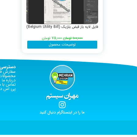
فایل لایه باز قبض بلژیک (Belgium Utility Bill)
100,000
تومان
75,000
تومان
توضیحات محصول
دسترسی 
سفارش فا
محصولات 
درباره ما
تماس با م
پی اس دی
ما را در اینستاگرام دنبال کنید