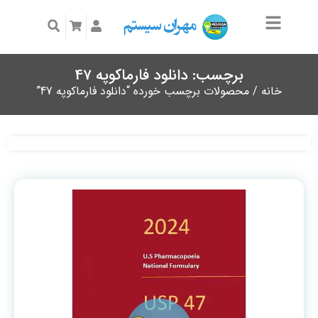
برچسب: دانلود فارماکوپه 47
خانه
/ محصولات برچسب خورده “دانلود فارماکوپه 47”