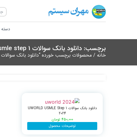
دسته ب
برچسب: دانلود بانک سوالات usmle step 1
خانه
/ محصولات برچسب خورده “دانلود بانک سوالات usmle step 1”
دانلود بانک سوالات UWORLD USMLE Step 1
2024
450,000
تومان
توضیحات محصول