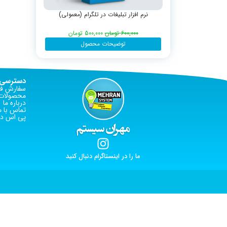
نرم افزار تبلیغات در تلگرام (معمولی)
600,000
تومان
500,000
تومان
توضیحات محصول
دسترسی 
سفارش فا
محصولات 
درباره ما
تماس با م
پی اس دی
ما را در اینستاگرام دنبال کنید