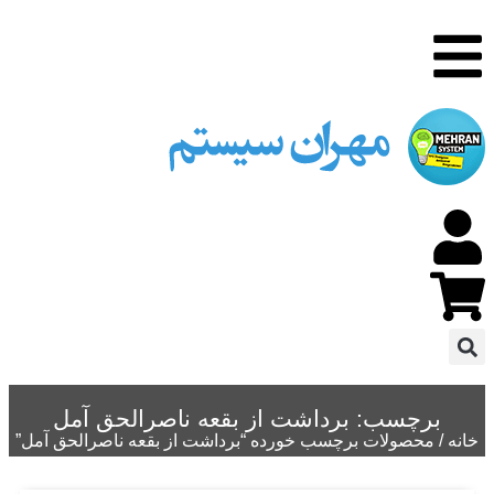
برچسب: برداشت از بقعه ناصرالحق آمل
خانه
/ محصولات برچسب خورده “برداشت از بقعه ناصرالحق آمل”