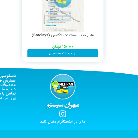
فایل بانک استیتمنت انگلیس (Barclays)
150,000
تومان
توضیحات محصول
دسترسی 
سفارش فا
محصولات 
درباره ما
تماس با م
پی اس دی
ما را در اینستاگرام دنبال کنید