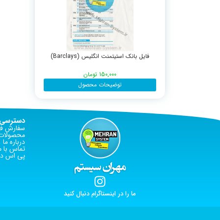
فایل بانک استیتمنت انگلیس (Barclays)
150,000
تومان
توضیحات محصول
دسترسی 
سفارش فا
محصولات 
درباره ما
تماس با م
پی اس دی
ما را در اینستاگرام دنبال کنید