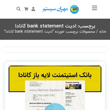
برچسب: ادیت bank statement کانادا
خانه
/ محصولات برچسب خورده “ادیت bank statement کانادا”