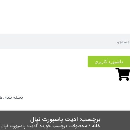
داشبورد کاربری
دسته بندی ها
برچسب: ادیت پاسپورت نپال
خانه
/ محصولات برچسب خورده “ادیت پاسپورت نپال”