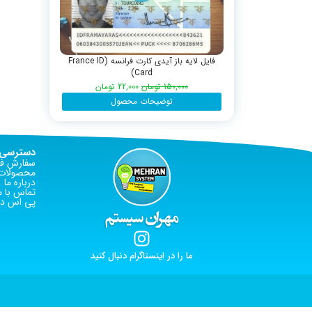
فایل لایه باز آیدی کارت فرانسه (France ID
Card)
150,000
تومان
22,000
تومان
توضیحات محصول
دسترسی 
سفارش فا
محصولات 
درباره ما
تماس با م
پی اس دی
ما را در اینستاگرام دنبال کنید