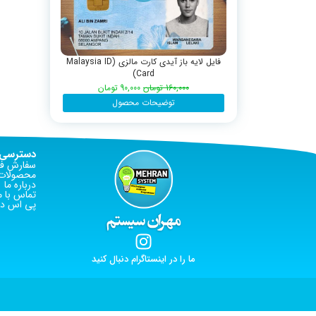
فایل لایه باز آیدی کارت مالزی (Malaysia ID
Card)
160,000
تومان
90,000
تومان
توضیحات محصول
دسترسی 
سفارش فا
محصولات 
درباره ما
تماس با م
پی اس دی
ما را در اینستاگرام دنبال کنید