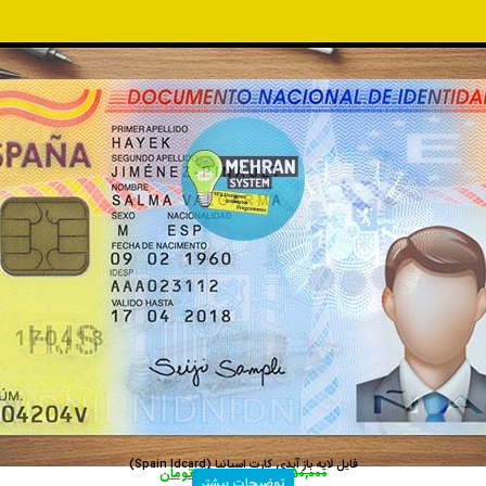
فایل لایه باز آیدی کارت اسپانیا (Spain Idcard)
450,000
تومان
270,000
تومان
توضیحات بیشتر