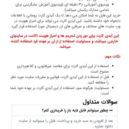
ای
اعات
در
یرد.
تهای
ننده
 نظر
 شما