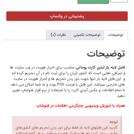
ت ها
 اند
ایت
ن می دهد
غییر
ای
ه