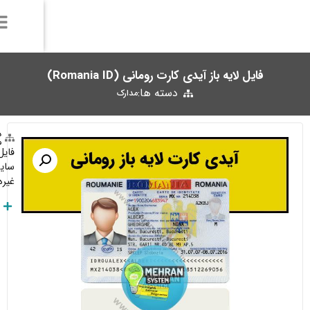
دسته ها:
فروشنده: مدیریت
مدارک
فایل لایه باز آیدی کارت رومانی، مناسب برای احراز هویت و وریفای
سایت‌های خارجی، که اطلاعات آن از قبیل نام، عکس و تاریخ تولد و
غیره در فتوشاپ قابل تغییر هستند.
توضیحات بیشتر
Telegram:
Click Here
Whatsapp:
+989377483036