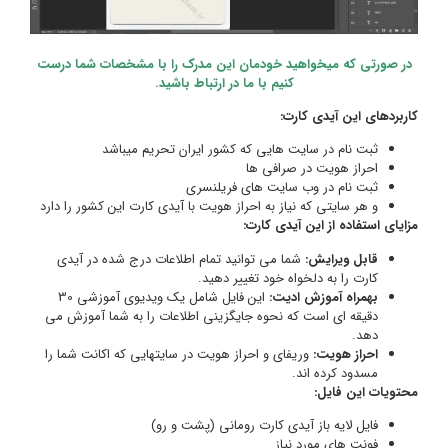
درست
دارد
ی
ی آموزشی 30
 می
 را