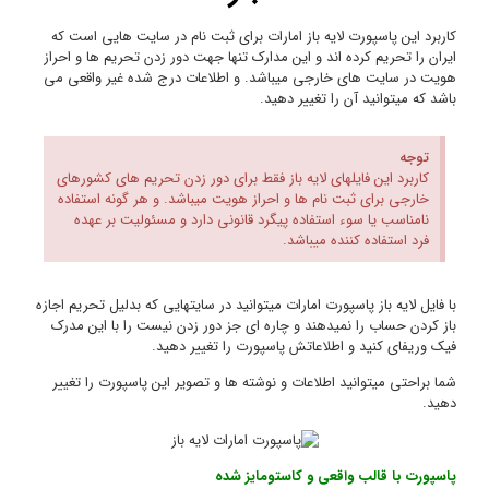
که
حراز
 می
ای
ه
اجازه
رک
یر