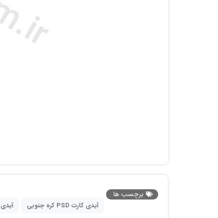
برچسب ها
آیدی کارت PSD کره جنوبی
آیدی کارت orea