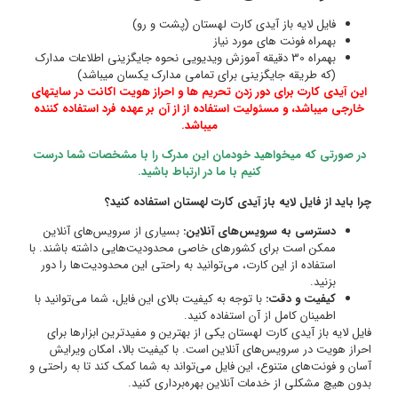
دارک
تهای
ننده
درست
ین
. با
دور
د با
ی
ش
حتی و