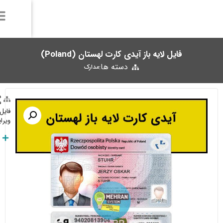
دسته ها:
فروشنده: مدیریت
مدارک
فایل لایه باز
آیدی کارت لهستان
با کیفیت بالا و بهمراه فونت‌های مربوطه، قابل
ویرایش در فتوشاپ و مناسب برای احراز هویت در سایتهای خارجی.
توضیحات بیشتر
Telegram:
Click Here
Whatsapp:
+989377483036