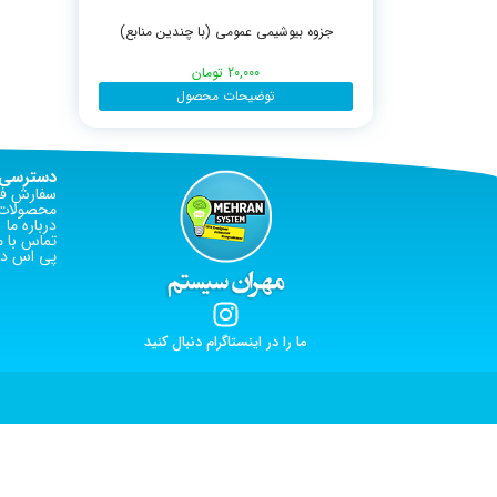
جزوه بیوشیمی عمومی (با چندین منابع)
20,000
تومان
توضیحات محصول
دسترسی 
سفارش فا
محصولات 
درباره ما
تماس با م
پی اس دی
ما را در اینستاگرام دنبال کنید