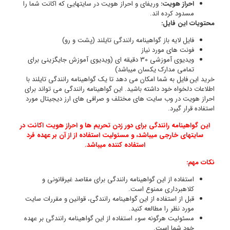
 را
ای
با
ای
رد
ت در
د
یت
ده