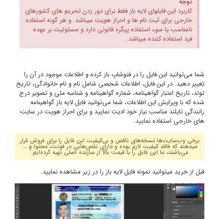
ای
ه
را
تاریخ
 درج
ایت
قرار
...