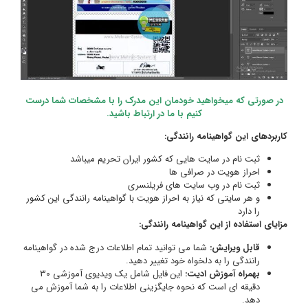
درست
کشور
ینامه
ی آموزشی 30
 می