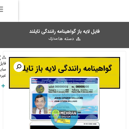
دسته ها:
فروشنده: مدیریت
مدارک
فایل لایه باز گواهینامه رانندگی تایلند، مناسب برای احراز هویت و وریفای
سایت‌های خارجی، که اطلاعات آن از قبیل نام، عکس و تاریخ تولد و
غیره در فتوشاپ قابل تغییر هستند.
توضیحات بیشتر
Telegram:
Click Here
Whatsapp:
+989377483036