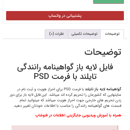
ی دور
ید.