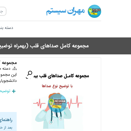
دسته بن
مجموعه کامل صداهای قلب (بهمراه توضیح
مجموعه ک
دسته ه
این مجموع
دانشجویان 
توضیحا
راهنمای
بعد از خ