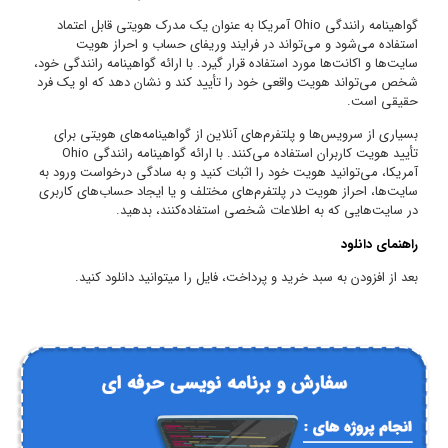
د
 خود،
 فرد
ی
Oh
د به
ربری