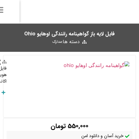
دسته ها:
فروشنده: مدیریت
مدارک
فایل لایه باز گواهینامه رانندگی اوهایو Ohio آمریکا به عنوان یک مدرک
هویتی قابل اعتماد استفاده می‌شود و می‌تواند در وریفای و احراز هویت
اکانت‌ها مورد استفاده قرار گیرد.
توضیحات بیشتر
Telegram:
Click Here
Whatsapp:
+989377483036