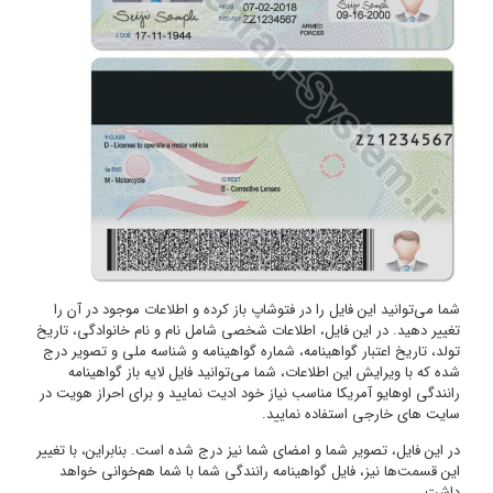
را
تاریخ
 درج
ت در
تغییر
د