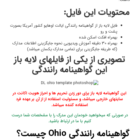
بصورت
دارک
ز
 در
د
درست