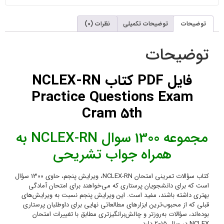
مجموعه 1300 سوال NCLEX-RN به
کتاب سؤالات تمرینی امتحان NCLEX-RN، ویرایش پنجم، حاوی 1300 سؤال
ی
های
اری