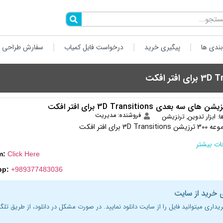
ندی ها
پیگیری خرید
درخواست فایل کمیاب
سفارش طراحی 
ی سه بعدی 3D Transitions برای افتر افکت
فروشنده: مدیریت
ا:
ابزار تدوین
,
ترنزیشن
3D  برای افتر افکت
ت بیشتر
m:
Click Here
pp:
+989377483036
 خرید از سایت
ریداری میتوانید فایل را از سایت دانلود نمایید. در صورت مشکل در دانلود، از طریق تلگر