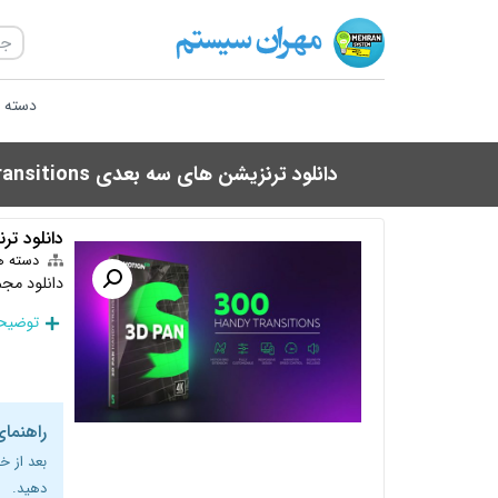
دسته ب
دانلود ترنزیشن های سه بعدی 3D Transitions برای افتر افکت
دانلود ترنزیشن ها
دسته ه
دانلود مجموعه 300 ترزیشن Transitions
توضیحا
راهنمای
بعد از خ
دهید.