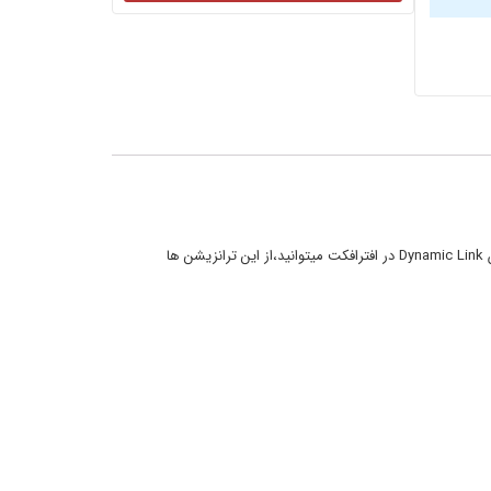
این مجموعه 300 ترانزیشن ۳D Pan Transitions برای استفاده در افترافکت طراحی شده و تا رزولیشن 4K قابل استفاده است . شما با استفاده از امکان Dynamic Link در افترافکت میتوانید،از این ترانزیشن ها