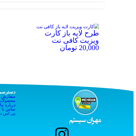
طرح لایه باز کارت
ویزیت کافی نت
20,000
تومان
توضیحات محصول
دسترسی
سفارش ف
محصولات 
درباره ما
تماس با م
پی اس دی