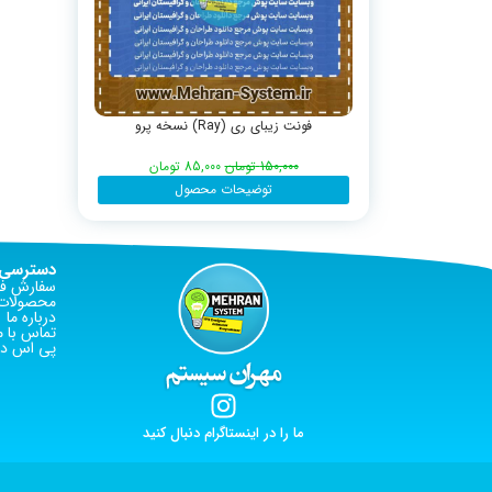
فونت زیبای ری (Ray) نسخه پرو
150,000
تومان
85,000
تومان
توضیحات محصول
دسترسی 
سفارش فا
محصولات 
درباره ما
تماس با م
پی اس دی
ما را در اینستاگرام دنبال کنید