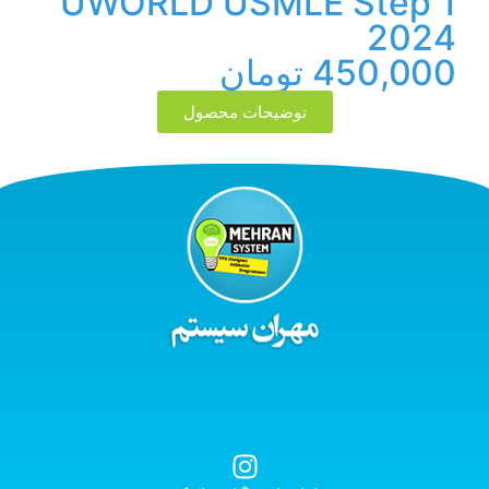
UWORLD USMLE Step 1
2024
450,000
تومان
توضیحات محصول